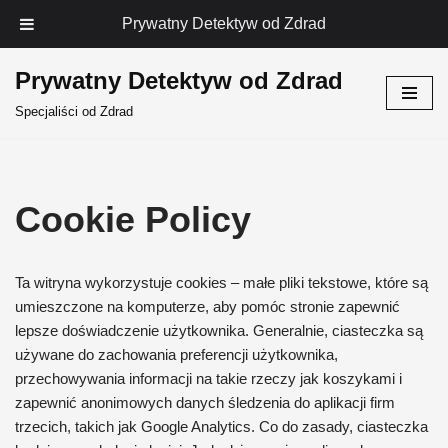
Prywatny Detektyw od Zdrad
Prywatny Detektyw od Zdrad
Przejdź
Specjaliści od Zdrad
do
treści
Cookie Policy
Ta witryna
wykorzystuje cookies
–
małe pliki tekstowe
, które są
umieszczone
na komputerze
, aby pomóc
stronie
zapewnić
lepsze doświadczenie użytkownika
.
Generalnie
, ciasteczka
są
używane
do zachowania
preferencji użytkownika
,
przechowywania informacji
na
takie rzeczy jak
koszykami
i
zapewnić
anonimowych
danych śledzenia
do aplikacji
firm
trzecich
, takich jak
Google Analytics
.
Co do zasady
, ciasteczka