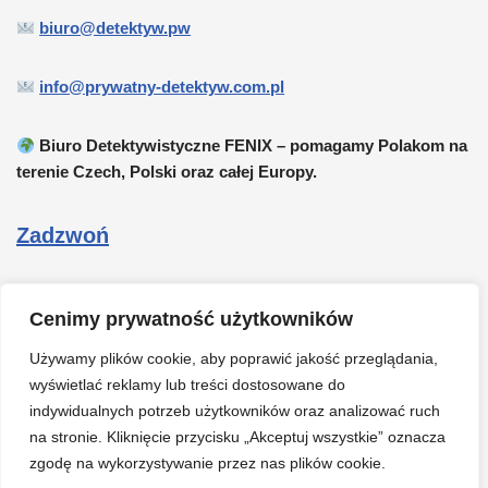
biuro@detektyw.pw
info@prywatny-detektyw.com.pl
Biuro Detektywistyczne FENIX – pomagamy Polakom na
terenie Czech, Polski oraz całej Europy.
Zadzwoń
Cennik
Cenimy prywatność użytkowników
O mnie
Używamy plików cookie, aby poprawić jakość przeglądania,
wyświetlać reklamy lub treści dostosowane do
indywidualnych potrzeb użytkowników oraz analizować ruch
Osoby Zaginione Youtube
na stronie. Kliknięcie przycisku „Akceptuj wszystkie” oznacza
zgodę na wykorzystywanie przez nas plików cookie.
Facebook