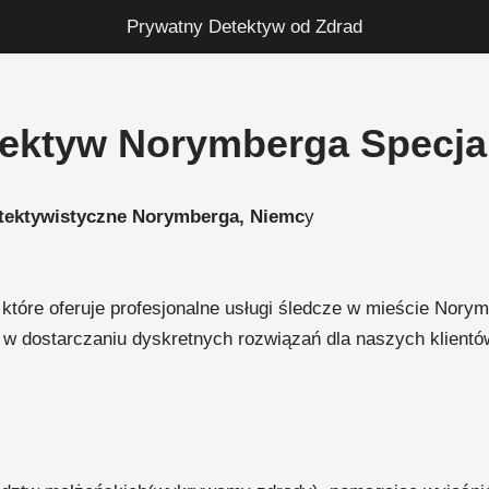
Prywatny Detektyw od Zdrad
tektyw Norymberga Specjal
detektywistyczne Norymberga, Niemc
y
óre oferuje profesjonalne usługi śledcze w mieście Norymb
w dostarczaniu dyskretnych rozwiązań dla naszych klientów