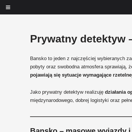
Przejdź
Prywatny detektyw 
do
treści
Bansko to jeden z najczęściej wybieranych za
pobyty oraz swobodna atmosfera sprawiają, że
pojawiają się sytuacje wymagające rzetelnej
Jako prywatny detektyw realizuję
działania o
międzynarodowego, dobrej logistyki oraz pełne
Bansko – masowe wyjazdy i 