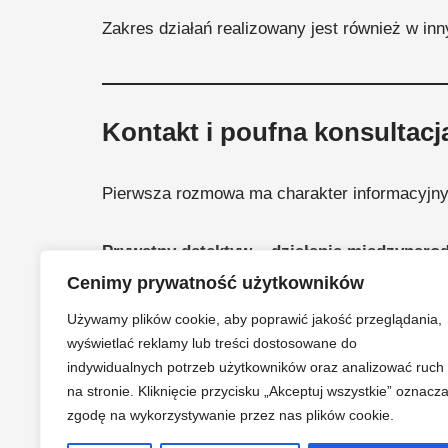
Zakres działań realizowany jest również w inn
Kontakt i poufna konsultacj
Pierwsza rozmowa ma charakter informacyjny i
Prywatny detektyw – działania międzynarod
Telefon:
+48 502-404-405
(czynne 24/7)
Cenimy prywatność użytkowników
Strona główna:
Używamy plików cookie, aby poprawić jakość przeglądania,
https://prywatny-detektyw.com.pl/
wyświetlać reklamy lub treści dostosowane do
indywidualnych potrzeb użytkowników oraz analizować ruch
na stronie. Kliknięcie przycisku „Akceptuj wszystkie” oznacz
Poszukiwanie Osób zaginionych
zgodę na wykorzystywanie przez nas plików cookie.