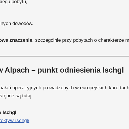
biegu pobytu,
elnych dowodów.
zowe znaczenie
, szczególnie przy pobytach o charakterze
w Alpach – punkt odniesienia Ischgl
działań operacyjnych prowadzonych w europejskich kurortac
stępne są tutaj:
 Ischgl
tektyw-ischgl/