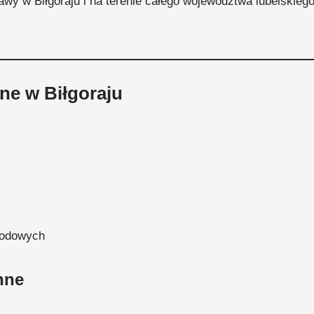
wy w Biłgoraju i na terenie całego województwa lubelskiego
ne w Biłgoraju
wodowych
nne