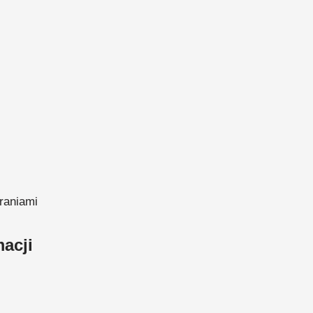
raniami
acji