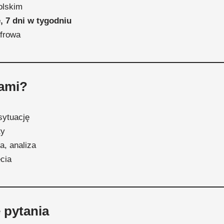
olskim
, 7 dni w tygodniu
yfrowa
nami?
sytuację
ty
a, analiza
ęcia
 pytania