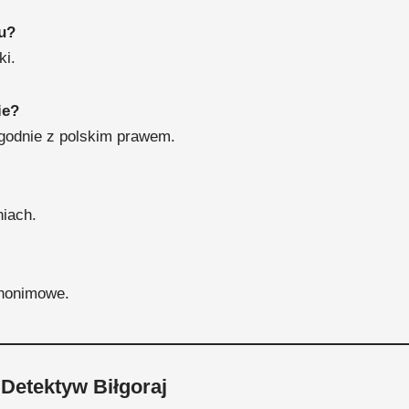
u?
ki.
ie?
zgodnie z polskim prawem.
niach.
anonimowe.
 Detektyw Biłgoraj