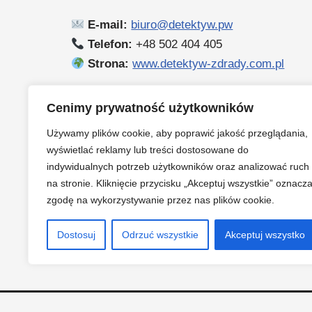
E-mail:
biuro@detektyw.pw
Telefon:
+48 502 404 405
Strona:
www.detektyw-zdrady.com.pl
Działamy 24/7 na terenie Biłgoraja, wojewód
Cenimy prywatność użytkowników
Używamy plików cookie, aby poprawić jakość przeglądania,
Cennik
wyświetlać reklamy lub treści dostosowane do
indywidualnych potrzeb użytkowników oraz analizować ruch
na stronie. Kliknięcie przycisku „Akceptuj wszystkie” oznacz
Poszukiwanie osób zaginionych.
zgodę na wykorzystywanie przez nas plików cookie.
O mnie
Dostosuj
Odrzuć wszystkie
Akceptuj wszystko
Neve
| Powered by
WordPress