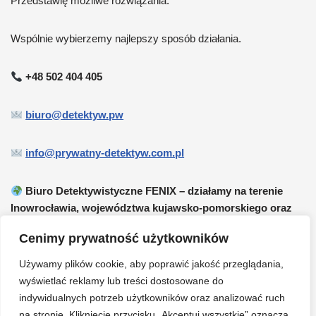
Przedstawię możliwe rozwiązania.
Wspólnie wybierzemy najlepszy sposób działania.
+48 502 404 405
biuro@detektyw.pw
info@prywatny-detektyw.com.pl
Biuro Detektywistyczne FENIX – działamy na terenie
Inowrocławia, województwa kujawsko-pomorskiego oraz
całej Polski.
Cenimy prywatność użytkowników
Prywatny detektyw cennik.
Używamy plików cookie, aby poprawić jakość przeglądania,
wyświetlać reklamy lub treści dostosowane do
indywidualnych potrzeb użytkowników oraz analizować ruch
Poszukiwanie Osób zaginionych.
na stronie. Kliknięcie przycisku „Akceptuj wszystkie” oznacza