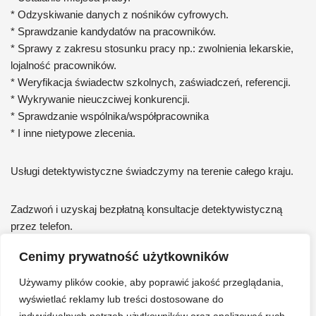
* Odzyskiwanie danych z nośników cyfrowych.
* Sprawdzanie kandydatów na pracowników.
* Sprawy z zakresu stosunku pracy np.: zwolnienia lekarskie,
lojalność pracowników.
* Weryfikacja świadectw szkolnych, zaświadczeń, referencji.
* Wykrywanie nieuczciwej konkurencji.
* Sprawdzanie wspólnika/współpracownika
* I inne nietypowe zlecenia.
Usługi detektywistyczne świadczymy na terenie całego kraju.
Zadzwoń i uzyskaj bezpłatną konsultacje detektywistyczną
przez telefon.
Cenimy prywatność użytkowników
Prywatny detektyw Kamień Pomorski, Roman Jóźwiak tel. +48
502-404-405
Używamy plików cookie, aby poprawić jakość przeglądania,
wyświetlać reklamy lub treści dostosowane do