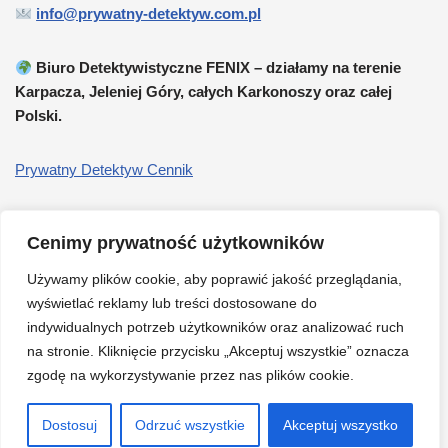
info@prywatny-detektyw.com.pl
Biuro Detektywistyczne FENIX – działamy na terenie
Karpacza, Jeleniej Góry, całych Karkonoszy oraz całej
Polski.
Prywatny Detektyw Cennik
Poszukiwanie osób zaginionych
Cenimy prywatność użytkowników
Osoby Zaginione Youtube
Używamy plików cookie, aby poprawić jakość przeglądania,
wyświetlać reklamy lub treści dostosowane do
indywidualnych potrzeb użytkowników oraz analizować ruch
Facebook
na stronie. Kliknięcie przycisku „Akceptuj wszystkie” oznacza
zgodę na wykorzystywanie przez nas plików cookie.
O mnie
Dostosuj
Odrzuć wszystkie
Akceptuj wszystko