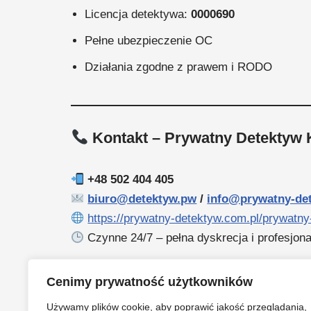
Licencja detektywa:
0000690
Pełne ubezpieczenie OC
Działania zgodne z prawem i RODO
Kontakt – Prywatny Detektyw 
+48 502 404 405
biuro@detektyw.pw
/
info@prywatny-de
https://prywatny-detektyw.com.pl/prywatn
Czynne 24/7 – pełna dyskrecja i profesjon
Prywatny Detektyw Cennik
Cenimy prywatność użytkowników
Używamy plików cookie, aby poprawić jakość przeglądania,