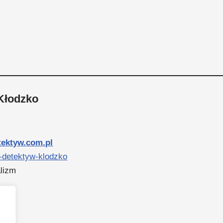
Kłodzko
tektyw.com.pl
y-detektyw-klodzko
alizm