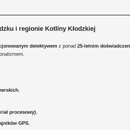
zku i regionie Kotliny Kłodzkiej
ncjonowanym detektywem
z ponad
25-letnim doświadcze
jonalizmem.
nerskich
,
riał procesowy)
,
dajników GPS
,