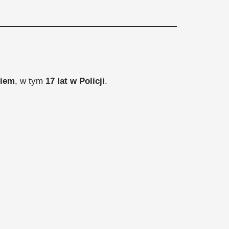
niem
, w tym
17 lat w Policji
.