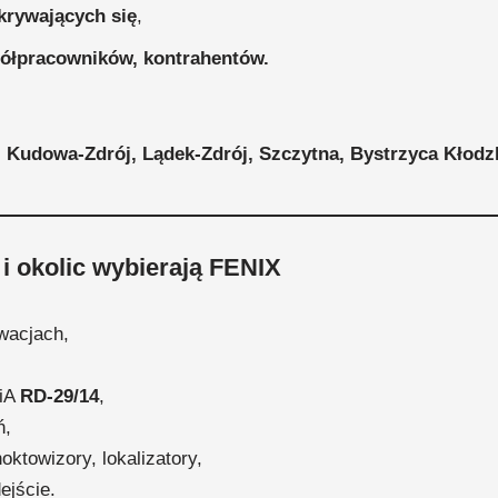
krywających się
,
półpracowników, kontrahentów.
, Kudowa-Zdrój, Lądek-Zdrój, Szczytna, Bystrzyca Kłodzk
i okolic wybierają FENIX
wacjach,
WiA
RD-29/14
,
ń,
oktowizory, lokalizatory,
ejście.