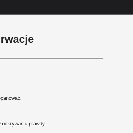
erwacje
 opanować.
 odkrywaniu prawdy.