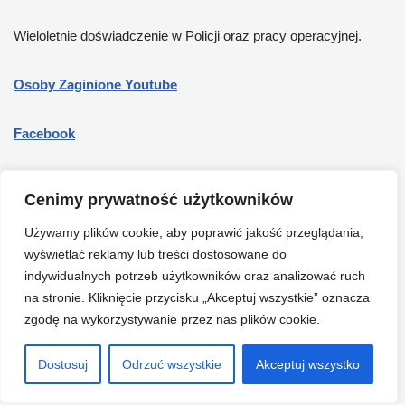
Wieloletnie doświadczenie w Policji oraz pracy operacyjnej.
Osoby Zaginione Youtube
Facebook
O mnie
Cenimy prywatność użytkowników
Informatyka śledcza
Używamy plików cookie, aby poprawić jakość przeglądania,
wyświetlać reklamy lub treści dostosowane do
indywidualnych potrzeb użytkowników oraz analizować ruch
Cennik, działania międzynarodowe
na stronie. Kliknięcie przycisku „Akceptuj wszystkie” oznacza
zgodę na wykorzystywanie przez nas plików cookie.
Cennik, działania na terenie Polski
Dostosuj
Odrzuć wszystkie
Akceptuj wszystko