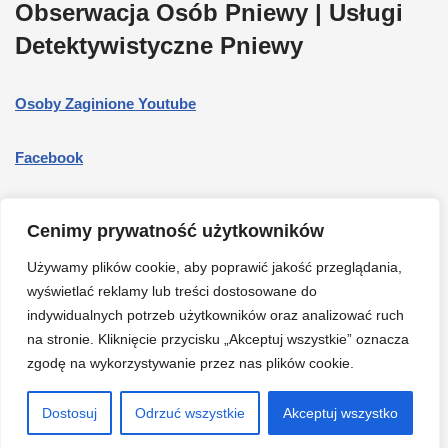
Obserwacja Osób Pniewy | Usługi
Detektywistyczne Pniewy
Osoby Zaginione Youtube
Facebook
O mnie
Cenimy prywatność użytkowników
Informatyka śledcza
Używamy plików cookie, aby poprawić jakość przeglądania,
wyświetlać reklamy lub treści dostosowane do
indywidualnych potrzeb użytkowników oraz analizować ruch
Cennik, działania międzynarodowe
na stronie. Kliknięcie przycisku „Akceptuj wszystkie” oznacza
zgodę na wykorzystywanie przez nas plików cookie.
Cennik, działania na terenie Polski
Dostosuj
Odrzuć wszystkie
Akceptuj wszystko