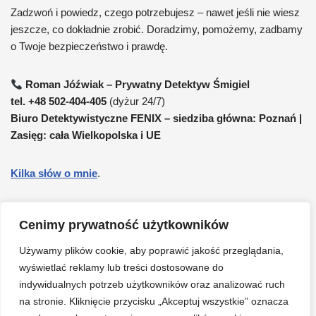
Zadzwoń i powiedz, czego potrzebujesz – nawet jeśli nie wiesz
jeszcze, co dokładnie zrobić. Doradzimy, pomożemy, zadbamy
o Twoje bezpieczeństwo i prawdę.
Roman Jóźwiak – Prywatny Detektyw Śmigiel
tel. +48 502-404-405
(dyżur 24/7)
Biuro Detektywistyczne FENIX – siedziba główna: Poznań |
Zasięg: cała Wielkopolska i UE
Kilka słów o mnie
.
Poszukiwanie osób zaginionych
.
Cenimy prywatność użytkowników
Prywatny detektyw cennik
.
Używamy plików cookie, aby poprawić jakość przeglądania,
wyświetlać reklamy lub treści dostosowane do
indywidualnych potrzeb użytkowników oraz analizować ruch
Przygotowanie do rozwodu, detektyw do rozwodu.
na stronie. Kliknięcie przycisku „Akceptuj wszystkie” oznacza