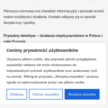
Pierwsza rozmowa ma charakter informacyjny i pozwala ocenić
realne możliwości działania. Kontakt odbywa się w sposób
bezpieczny i poufny.
Prywatny detektyw – działania międzynarodowe w Polsce i
całej Europie
Telefon:
+48 502-404-405
(czynne 24/7)
Cenimy prywatność użytkowników
Strona główna:
https://prywatny-detektyw.com.pl/
Używamy plików cookie, aby poprawić jakość przeglądania,
wyświetlać reklamy lub treści dostosowane do
indywidualnych potrzeb użytkowników oraz analizować ruch
Poszukiwanie Osób zaginionych
na stronie. Kliknięcie przycisku „Akceptuj wszystkie” oznacza
zgodę na wykorzystywanie przez nas plików cookie.
Facebook
Dostosuj
Odrzuć wszystkie
Akceptuj wszystko