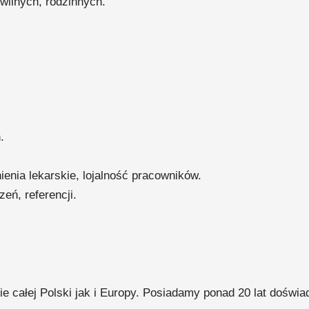
wilnych, rodzinnych.
.
enia lekarskie, lojalność pracowników.
eń, referencji.
e całej Polski jak i Europy. Posiadamy ponad 20 lat doświ