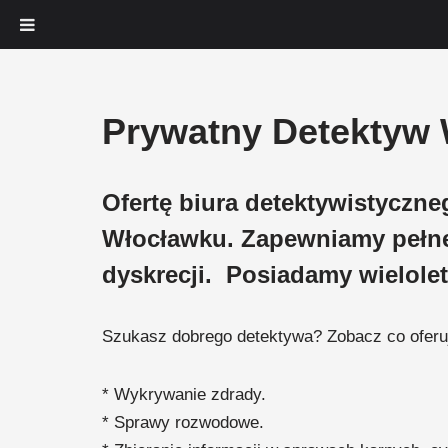
Przejdź
Prywatny Detektyw 
do
treści
Ofertę biura detektywistyczn
Włocławku. Zapewniamy pełn
dyskrecji. Posiadamy wielole
Szukasz dobrego detektywa? Zobacz co oferuj
* Wykrywanie zdrady.
* Sprawy rozwodowe.