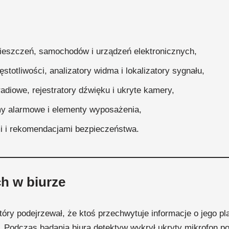
eszczeń, samochodów i urządzeń elektronicznych,
totliwości, analizatory widma i lokalizatory sygnału,
diowe, rejestratory dźwięku i ukryte kamery,
my alarmowe i elementy wyposażenia,
i i rekomendacjami bezpieczeństwa.
ch w biurze
który podejrzewał, że ktoś przechwytuje informacje o jego p
. Podczas badania biura detektyw wykrył ukryty mikrofon p