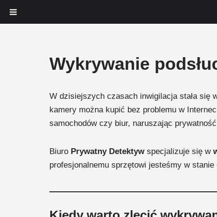
Przejdź
Wykrywanie podsłuc
do
treści
W dzisiejszych czasach inwigilacja stała się
kamery można kupić bez problemu w Internecie
samochodów czy biur, naruszając prywatność 
Biuro
Prywatny Detektyw
specjalizuje się w
profesjonalnemu sprzętowi jesteśmy w stanie 
Kiedy warto zlecić wykryw