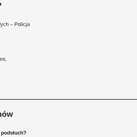
?
ych – Policja
mi,
hów
 podsłuch?