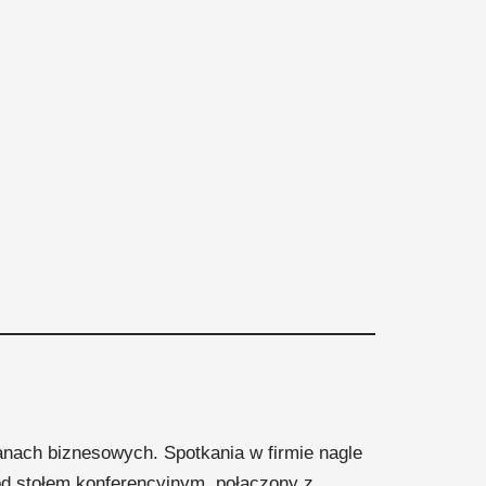
lanach biznesowych. Spotkania w firmie nagle
od stołem konferencyjnym, połączony z